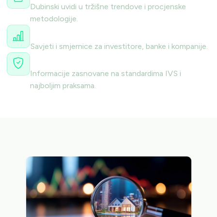
Dubinski uvidi u tržišne trendove i procjenske
metodologije.
Praktični savjeti
Savjeti i smjernice za investitore, banke i kompanije.
Pouzdani izvori
Informacije zasnovane na standardima IVS i
najboljim praksama.