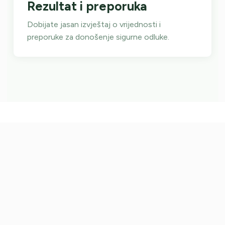
Rezultat i preporuka
Dobijate jasan izvještaj o vrijednosti i
preporuke za donošenje sigurne odluke.
NAŠA MREŽA
Mreža procjenitelja širom
BiH
Naših 18 ovlaštenih procjenitelji prisutni